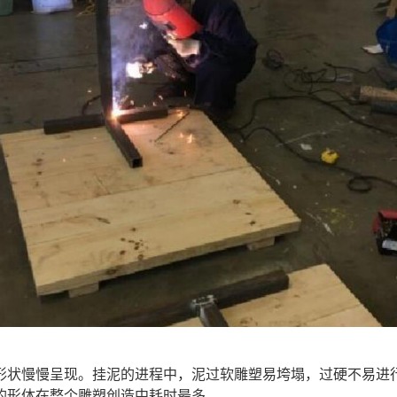
形状慢慢呈现。挂泥的进程中，泥过软雕塑易垮塌，过硬不易进
的形体在整个雕塑创造中耗时最多。