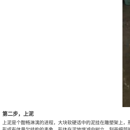
第二步，上泥
上泥是个酣畅淋漓的进程，大块软硬适中的泥挂在雕塑架上，
形成有体量欠结构的表象。形体在泥地增减中树立，刻画细部